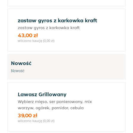
zastaw gyros z karkowka kraft
zastaw gyros z karkowka kraft
43,00 zł
wliczono kaucję (0,00 zł)
Nowość
Nowość
Lawasz Grillowany
Wybierz mięso, ser panierowany, mix
warzyw, ogórek, pomidor, cebula
39,00 zł
wliczono kaucję (0,00 zł)