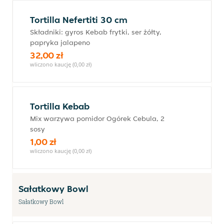
Tortilla Nefertiti 30 cm
Składniki: gyros Kebab frytki, ser żółty,
papryka jalapeno
32,00 zł
wliczono kaucję (0,00 zł)
Tortilla Kebab
Mix warzywa pomidor Ogórek Cebula, 2
sosy
1,00 zł
wliczono kaucję (0,00 zł)
Sałatkowy Bowl
Sałatkowy Bowl