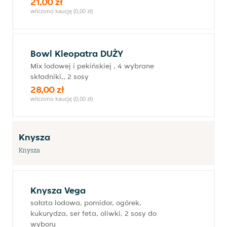
21,00 zł
wliczono kaucję (0,00 zł)
Bowl Kleopatra DUŻY
Mix lodowej i pekińskiej , 4 wybrane
składniki,, 2 sosy
28,00 zł
wliczono kaucję (0,00 zł)
Knysza
Knysza
Knysza Vega
sałata lodowa, pomidor, ogórek,
kukurydza, ser feta, oliwki, 2 sosy do
wyboru