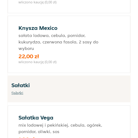
wliczono kaucję (0,00 zł)
Knysza Mexico
sałata lodowa, cebula, pomidor,
kukurydza, czerwona fasola, 2 sosy do
wyboru
22,00 zł
wliczono kaucję (0,00 zł)
Sałatki
Sałatki
Sałatka Vega
mix lodowej i pekińskiej, cebula, ogórek,
pomidor, oliwki, sos