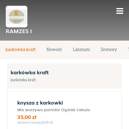
RAMZES I
karkówka kraft
Nowość
Lahmum
Zestawy
karkówka kraft
karkówka kraft
knysza z karkowki
Mix warzywa pomidor Ogórek Cebula
35,00 zł
wliczono kaucję (0,00 zł)