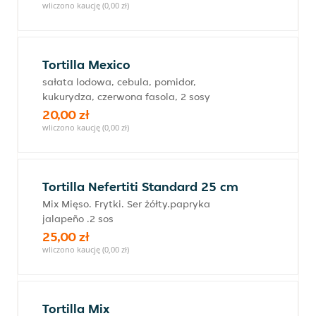
wliczono kaucję (0,00 zł)
Tortilla Mexico
sałata lodowa, cebula, pomidor,
kukurydza, czerwona fasola, 2 sosy
20,00 zł
wliczono kaucję (0,00 zł)
Tortilla Nefertiti Standard 25 cm
Mix Mięso. Frytki. Ser żółty.papryka
jalapeño .2 sos
25,00 zł
wliczono kaucję (0,00 zł)
Tortilla Mix