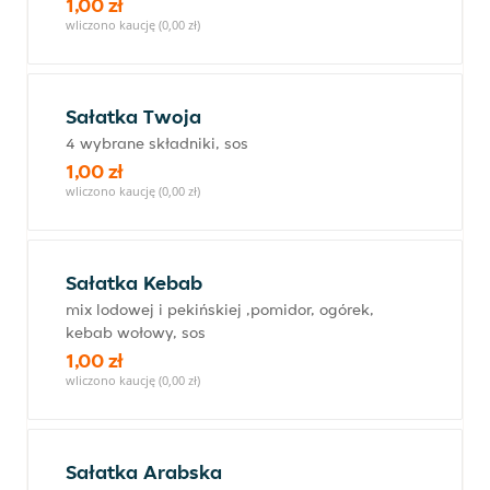
1,00 zł
wliczono kaucję (0,00 zł)
Sałatka Twoja
4 wybrane składniki, sos
1,00 zł
wliczono kaucję (0,00 zł)
Sałatka Kebab
mix lodowej i pekińskiej ,pomidor, ogórek,
kebab wołowy, sos
1,00 zł
wliczono kaucję (0,00 zł)
Sałatka Arabska