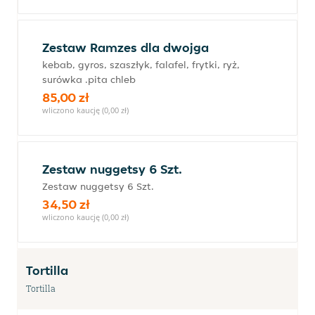
Zestaw Ramzes dla dwojga
kebab, gyros, szaszłyk, falafel, frytki, ryż,
surówka .pita chleb
85,00 zł
wliczono kaucję (0,00 zł)
Zestaw nuggetsy 6 Szt.
Zestaw nuggetsy 6 Szt.
34,50 zł
wliczono kaucję (0,00 zł)
Tortilla
Tortilla